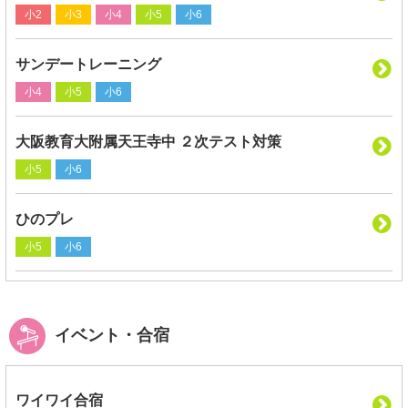
小2
小3
小4
小5
小6
サンデートレーニング
小4
小5
小6
大阪教育大附属天王寺中 ２次テスト対策
小5
小6
ひのプレ
小5
小6
イベント・合宿
ワイワイ合宿