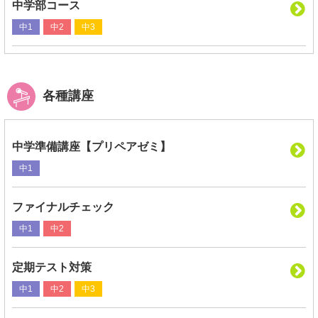
中学部コース
中1
中2
中3
各種講座
中学準備講座【プリペアゼミ】
中1
ファイナルチェック
中1
中2
定期テスト対策
中1
中2
中3