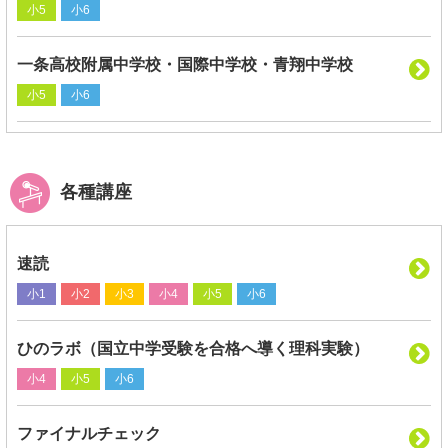
小5
小6
一条高校附属中学校・国際中学校・青翔中学校
小5
小6
各種講座
メールでのお問い合わせ
速読
小1
小2
小3
小4
小5
小6
ひのラボ（国立中学受験を合格へ導く理科実験）
小4
小5
小6
ファイナルチェック