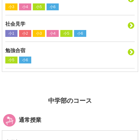
小3
小4
小5
小6
社会見学
小1
小2
小3
小4
小5
小6
勉強合宿
小5
小6
中学部のコース
通常授業