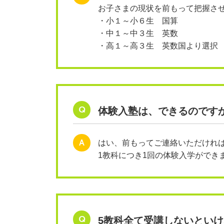
お子さまの現状を前もって把握さ
・小１～小６生 国算
・中１～中３生 英数
・高１～高３生 英数国より選択
Q
体験入塾は、できるのです
A
はい、前もってご連絡いただけれ
1教科につき1回の体験入学ができ
Q
5教科全て受講しないとい