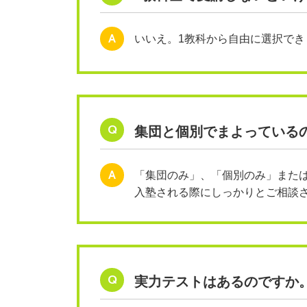
A
いいえ。1教科から自由に選択でき
Q
集団と個別でまよっている
A
「集団のみ」、「個別のみ」また
入塾される際にしっかりとご相談
Q
実力テストはあるのですか