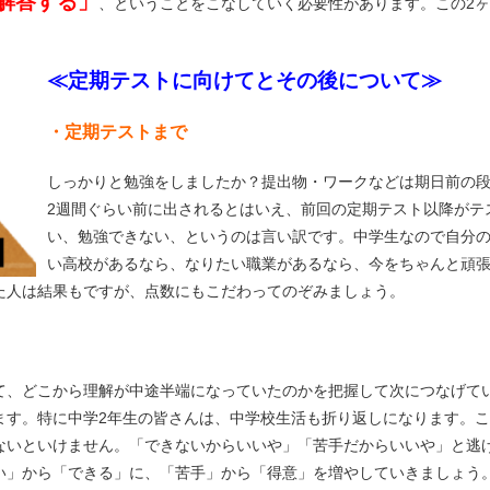
解答する」
、ということをこなしていく必要性があります。この2ヶ
≪定期テストに向けてとその後について≫
・定期テストまで
しっかりと勉強をしましたか？提出物・ワークなどは期日前の
2週間ぐらい前に出されるとはいえ、前回の定期テスト以降がテ
メールでのお問い合わせ
い、勉強できない、というのは言い訳です。中学生なので自分
い高校があるなら、なりたい職業があるなら、今をちゃんと頑
た人は結果もですが、点数にもこだわってのぞみましょう。
て、どこから理解が中途半端になっていたのかを把握して次につなげて
ます。特に中学2年生の皆さんは、中学校生活も折り返しになります。
ないといけません。「できないからいいや」「苦手だからいいや」と逃
い」から「できる」に、「苦手」から「得意」を増やしていきましょう