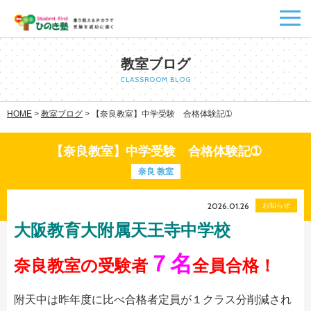
教室ブログ
CLASSROOM BLOG
HOME
>
教室ブログ
>
【奈良教室】中学受験 合格体験記➀
【奈良教室】中学受験 合格体験記➀
奈良 教室
2026.01.26
お知らせ
大阪教育大附属天王寺中学校
７名
奈良教室の受験者
全員合格！
附天中は昨年度に比べ合格者定員が１クラス分削減され