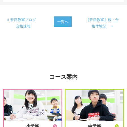
« 奈良教室ブログ
【奈良教室】続・合
一覧へ
合格速報
格体験記 »
コース案内
小学部
中学部