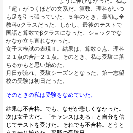
ように伸びなかった。私は
「超」がつくほどの文系だ。算数、理科がいつ
も足を引っ張っていた。５年のとき、最初は全
教科αクラスだった。しかし、最後のテストで
国語と算数でβクラスになった。ショックでな
かなか立ち直れなかった。
女子大模試の表現Ⅱ。結果は、算数０点、理科
２１点の合計２１点。そのとき、私は受験に落
ちるかもと思い始めた。
月日が流れ、受験シーズンとなった。第一志望
校の受験は初日だった。
そのときの私は受験をなめていた。
結果は不合格。でも、なぜか悲しくなかった。
次は女子大だ。「チャンスはある」と自分を信
じてテストを受けた。それでも不合格。とうと
うあせり始めた。平野の受験日。