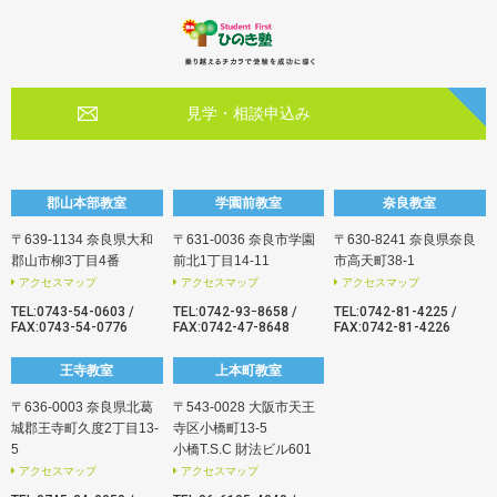
見学・相談申込み
郡山本部教室
学園前教室
奈良教室
〒639-1134 奈良県大和
〒631-0036 奈良市学園
〒630-8241 奈良県奈良
郡山市柳3丁目4番
前北1丁目14-11
市高天町38-1
アクセスマップ
アクセスマップ
アクセスマップ
TEL:
0743-54-0603
/
TEL:
0742-93ｰ8658
/
TEL:
0742-81-4225
/
FAX:0743-54-0776
FAX:0742-47-8648
FAX:0742-81-4226
王寺教室
上本町教室
〒636-0003 奈良県北葛
〒543-0028 大阪市天王
城郡王寺町久度2丁目13-
寺区小橋町13-5
5
小橋T.S.C 財法ビル601
アクセスマップ
アクセスマップ