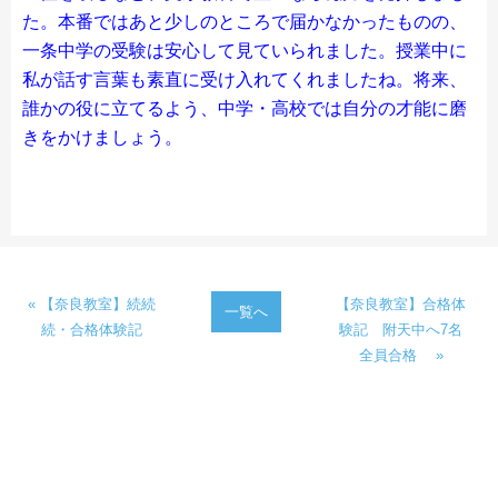
た。本番ではあと少しのところで届かなかったものの、
一条中学の受験は安心して見ていられました。授業中に
私が話す言葉も素直に受け入れてくれましたね。将来、
誰かの役に立てるよう、中学・高校では自分の才能に磨
きをかけましょう。
« 【奈良教室】続続
【奈良教室】合格体
一覧へ
続・合格体験記
験記 附天中へ7名
全員合格 »