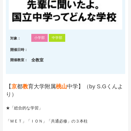
小学部
中学部
対象：
開催日時：
全教室
開催教室：
【
京
都
教
育大学附属
桃山
中学】（by S.Gくんよ
り）
★「総合的な学習」
「ＭＥＴ」「ＩＯＮ」「共通必修」の３本柱