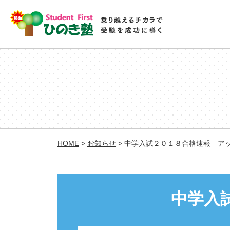
HOME
>
お知らせ
>
中学入試２０１８合格速報 ア
中学入