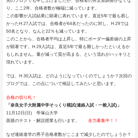
先のブログでも申し上げましたが、合格者の男女差調整がなくな
り、ここ2年、合格者数が極端に減っています。
この影響が入試結果に顕著に表れています。直近5年で最も易し
かったH.27入試では、合格者が64名だったのに対し、H.29では
50名となり、なんと22％も減っています。
このことから、合格者平均は上昇し、特にボーダー偏差値の上昇
が顕著です。H.29入試は、直近5年で最も難しかったといえるか
もしれません。量が減って質が高まる。という流れがハッキリと
メールでのお問い合わせ
現れています。
では、H.30入試は、どのようになっていくのでしょうか？次回の
ブログでは、この点について検証してみたいと思います。
合格の切り札！
「奈良女子大附属中学そっくり模試(連絡入試・一般入試)」
11月12日(日) 帝塚山大学
面接のテスト・解説授業も行います。
全力募集中！！
なぜ連絡進学の男子合格者数がここまで減少したのでしょうか？