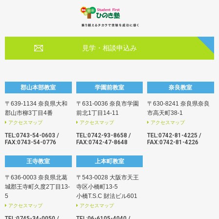
見学・相談申込み
郡山本部教室
学園前教室
奈良教室
〒639-1134 奈良県大和
〒631-0036 奈良市学園
〒630-8241 奈良県奈良
郡山市柳3丁目4番
前北1丁目14-11
市高天町38-1
アクセスマップ
アクセスマップ
アクセスマップ
TEL:
0743-54-0603
/
TEL:
0742-93ｰ8658
/
TEL:
0742-81-4225
/
FAX:0743-54-0776
FAX:0742-47-8648
FAX:0742-81-4226
王寺教室
上本町教室
〒636-0003 奈良県北葛
〒543-0028 大阪市天王
城郡王寺町久度2丁目13-
寺区小橋町13-5
5
小橋T.S.C 財法ビル601
アクセスマップ
アクセスマップ
TEL:
0745-34-0050
/
TEL:
06-6105-4040
/