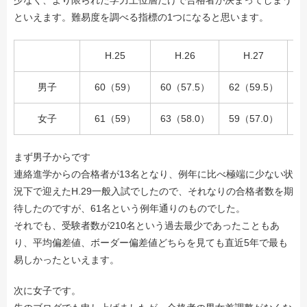
少なく、より限られた学力上位層だけで合格者が決まってしまう
といえます。難易度を調べる指標の1つになると思います。
H.25
H.26
H.27
男子
60（59）
60（57.5）
62（59.5）
女子
61（59）
63（58.0）
59（57.0）
まず男子からです
連絡進学からの合格者が13名となり、例年に比べ極端に少ない状
況下で迎えたH.29一般入試でしたので、それなりの合格者数を期
待したのですが、61名という例年通りのものでした。
それでも、受験者数が210名という過去最少であったこともあ
り、平均偏差値、ボーダー偏差値どちらを見ても直近5年で最も
易しかったといえます。
次に女子です。