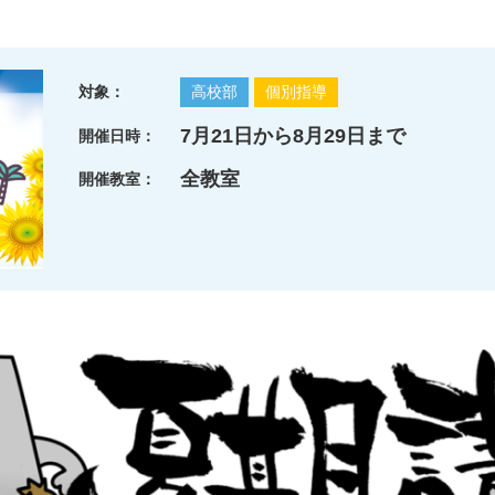
対象：
高校部
個別指導
7月21日から8月29日まで
開催日時：
全教室
開催教室：