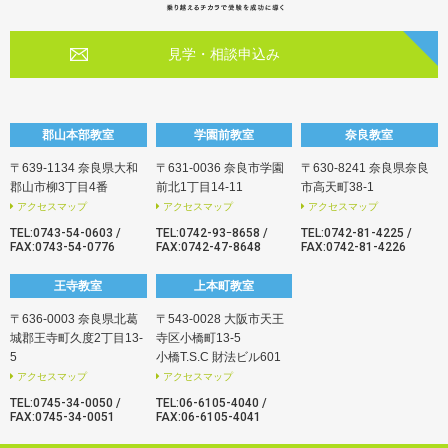
見学・相談申込み
郡山本部教室
学園前教室
奈良教室
〒639-1134 奈良県大和
〒631-0036 奈良市学園
〒630-8241 奈良県奈良
郡山市柳3丁目4番
前北1丁目14-11
市高天町38-1
アクセスマップ
アクセスマップ
アクセスマップ
TEL:
0743-54-0603
/
TEL:
0742-93ｰ8658
/
TEL:
0742-81-4225
/
FAX:0743-54-0776
FAX:0742-47-8648
FAX:0742-81-4226
王寺教室
上本町教室
〒636-0003 奈良県北葛
〒543-0028 大阪市天王
城郡王寺町久度2丁目13-
寺区小橋町13-5
5
小橋T.S.C 財法ビル601
アクセスマップ
アクセスマップ
TEL:
0745-34-0050
/
TEL:
06-6105-4040
/
FAX:0745-34-0051
FAX:06-6105-4041