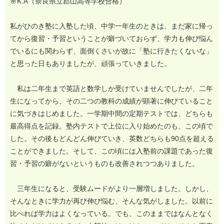
🌸K.A（奈良県立郡山高等学校合格）
私がひのき塾に入塾した頃、中学一年生のときは、まだ家に帰っ
てから復習・予習ということが癖づいておらず、学力も伸び悩ん
でいるにも関わらず、面倒くさいが故に「塾に行きたくないな」
と思った日もありましたが、頑張っていきました。
私は二年生まで英語と数学しか受けていませんでしたが、二年
生になってから、その二つの教科の成績が顕著に伸びていること
に気づきはじめました。一学期中間の定期テストでは、どちらも
最高得点を記録。塾内テストで上位に入り始めたのも、この頃で
した。その後もどんどん伸びていき、英数どちらも90点を超える
ことができました。そして、この頃には入塾前の課題であった復
習・予習の癖がないというものも改善されつつありました。
三年生になると、受験ムードがより一層増しました。しかし、
そんなときに学力が再び伸び悩む、そんな気がしました。以前に
比べれば学力はよくなっている。でも、このままではなんとなく