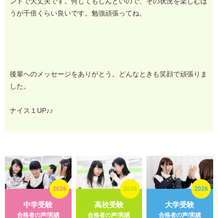
ンドで大丈夫です。何してもしんどいので、その状況を楽しむほ
うが千倍くらい良いです。勉強頑張ってね。
後輩へのメッセージをありがとう。どんなときも笑顔で頑張りま
した。
ナイス１UP♪♪
2026
2026
2026
中学受験
高校受験
大学受験
合格者の声/実績
合格者の声/実績
合格者の声/実績