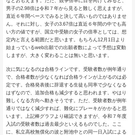
なとおもえます。ただ、競争倍率に目を向けてみると、
男子の2.98倍は令和７年から見ると難しく思えますが、
直近６年間ベースでみると決して高いものではありませ
ん。それに対し、女子の3.67倍は直近６年間の中でも高
い方の値ですが、国立中受験の女子の倍率としては、想
定内と言える範囲だと思います。もちろん12月1日より
始まっているweb出願での出願者数によって予想は変動
しますが、大きく変わることは無いと思います。
次に気になるのは合格ラインです。受験者数が例年通り
で、合格者数が少なくなれば合格ラインが上がるのは必
定です。合格発表後に辞退する生徒も同率で少なくなる
はずなので、追加合格も減少すると思われます。やはり
難しくなる方向へ動きそうです。ただ、受験者数が例年
通りではなく減少すれば、難化にブレーキがかかると思
います。上記棒グラフより確認できますが、令和７年度
入試の受験者数は過去最少といえるものでした。ここ
に、私立高校無償化の波と附池中との同一日入試による