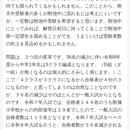
内でも限られてくるかもしれません。このことから、附
天中受験者の多くが附池中に流れるとは考えにくいです
が、一定数は附池中受験を希望すると思います。附池中
にとってみれば、解禁日初日に持ってくることで附池中
第一志望生を固めることができ、うまくいけば受験者数
の向上を見込めるかもしれません。
問題は、２つ目の変革です。36名の減少に伴い令和8年
メールでのお問い合わせ
度から中学1年生は3クラス編成となります。（D組（ダ
ー組）が無くなるのは個人的にさみしく感じます。）こ
こで「４クラスが３クラスになるから合格者が４分の３
になるのか」と思ってしまうのは自然なことなのです
が、３６名の減少はそのほとんどが一般入試からとなる
のです。令和７年入試では、合格者１４４名のうち附属
小学校からの内部進学は２９名でしたので、一般入試の
合格者数は１１５名となります。令和７年入試をベース
に令和８年入試を占うと、合格者数が３６名減少される