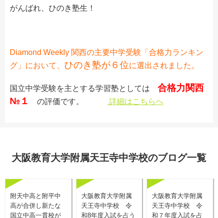
がんばれ、ひのき塾生！
Diamond Weekly 関西の主要中学受験「合格力ランキン
ひのき塾が６位
グ」において、
に選出されました。
合格力
関西
国立中学受験を主とする学習塾としては
№１
の評価です。
詳細はこちらへ
大阪教育大学附属天王寺中学校のブログ一覧
附天中高と附平中
大阪教育大学附属
大阪教育大学附属
高が合併し新たな
天王寺中学校 令
天王寺中学校 令
国立中高一貫校が
和8年度入試を占う
和７年度入試を占