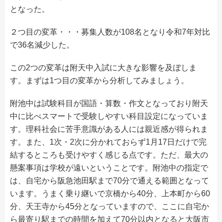
となった。
２つ目の変革・・・募集人数が108名となり令和7年対比
で36名減少した。
この2つの変革は附天中入試に大きな影響を及ぼしま
す。まずは1つ目の変革から分析してみましょう。
附池中は試験科目が国語・算数・作文となっており附天
中に比べスマートで受験しやすい科目設定になっていま
す。理科社会に苦手意識がある人には親近感が得られま
す。また、1次・2次に分かれておらず1月17日だけで完
結するところも受けやすく感じる点です。ただ、最大の
懸案事項は学校が遠いということです。附池中の指定で
は、自宅から阪急池田駅まで70分で通える範囲となって
います。うまく乗り継いで京橋から40分、上本町から60
分、天王寺から45分となっていますので、ここに自宅か
ら最寄り駅までの時間を加えて70分以内となると大阪市