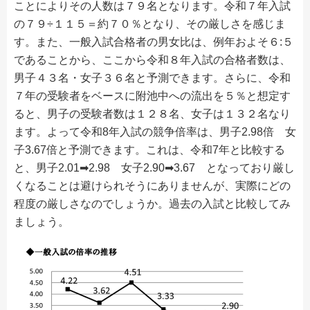
ことによりその人数は７９名となります。令和７年入試
の７９÷１１５＝約７０％となり、その厳しさを感じま
す。また、一般入試合格者の男女比は、例年およそ６:５
であることから、ここから令和８年入試の合格者数は、
男子４３名・女子３６名と予測できます。さらに、令和
７年の受験者をベースに附池中への流出を５％と想定す
ると、男子の受験者数は１２８名、女子は１３２名なり
ます。よって令和8年入試の競争倍率は、男子2.98倍 女
子3.67
倍と予測できます。これは、令和7年と比較する
と、男子2.01➡2.98 女子2.90➡3.67 となっており厳し
くなることは避けられそうにありませんが、実際にどの
程度の厳しさなのでしょうか。過去の入試と比較してみ
ましょう。