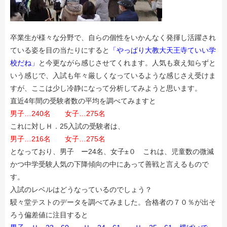
卒業生が様々な分野で、自らの個性をいかんなく発揮し活躍され
ている姿を目の当たりにすると
「やっぱり大教大天王寺ていい学
校だね」
と今更ながら感じさせてくれます。人気も衰え知らずと
いう感じで、入試も年々厳しくなっているような感じさえ受けま
すが、ここは少し冷静になって分析してみようと思います。
直近4年間の受験者数の平均を調べてみますと
男子…240名 女子…275名
これに対しＨ．25入試の受験者は、
男子…216名 女子…275名
となっており、男子 ー24名、女子±０ これは、児童数の微減
かつ中学受験人気の下降傾向の中にあって善戦と言えるもので
す。
入試のレベルはどうなっているのでしょう？
駸々堂テストのデータを調べてみました。合格者の７０％が出そ
ろう偏差値に注目すると