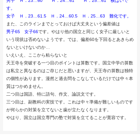
男子 Ｈ．23…60 Ｈ．24…61 Ｈ．25…61 横ばいで
す。
女子 Ｈ．23…61.5 Ｈ．24…60.5 Ｈ．25…63 難化です。
また、このラインまでとっておけば大丈夫という偏差値は
男子65 女子66
です。やはり他の国立と同じく女子に厳しいと
いう現状は否めないようです。では、偏差60を下回るとあきらめ
ないといけないのか…
いえいえ、ここから粘らないと
メールでのお問い合わせ
天王寺を突破する一つ目のポイントは算数です。国立中学の算数
は私立と異なるのはご存じだと思いますが、天王寺の算数は独特
の個性があります。漫然と過去問をこなしているだけでは中々本
質はつかめません。
二つ目は国語、特に語句、作文、論説文です。
三つ目は、副教科の実技です。これは中々準備が難しいものです
が何らかの対策を立てないと歯が立たなくなります。
やはり、国立は国立専門の塾で対策を立てることが寛容です。