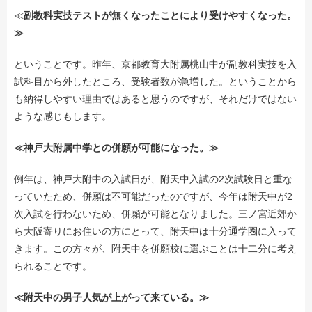
≪
副教科実技テストが無くなったことにより受けやすくなった。
≫
ということです。昨年、京都教育大附属桃山中が副教科実技を入
試科目から外したところ、受験者数が急増した。ということから
も納得しやすい理由ではあると思うのですが、それだけではない
ような感じもします。
≪神戸大附属中学との併願が可能になった。≫
例年は、神戸大附中の入試日が、附天中入試の2次試験日と重な
っていたため、併願は不可能だったのですが、今年は附天中が2
次入試を行わないため、併願が可能となりました。三ノ宮近郊か
ら大阪寄りにお住いの方にとって、附天中は十分通学圏に入って
きます。この方々が、附天中を併願校に選ぶことは十二分に考え
られることです。
≪附天中の男子人気が上がって来ている。≫