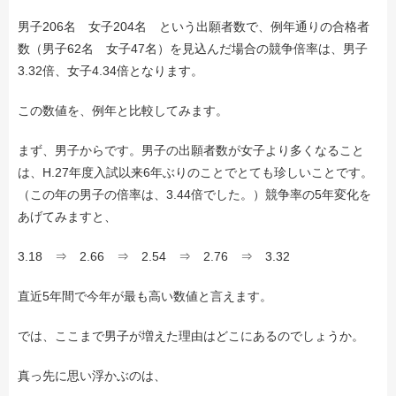
男子206名 女子204名 という出願者数で、例年通りの合格者
数（男子62名 女子47名）を見込んだ場合の競争倍率は、男子
3.32倍、女子4.34倍となります。
この数値を、例年と比較してみます。
まず、男子からです。男子の出願者数が女子より多くなること
は、H.27年度入試以来6年ぶりのことでとても珍しいことです。
メールでのお問い合わせ
（この年の男子の倍率は、3.44倍でした。）競争率の5年変化を
あげてみますと、
3.18 ⇒ 2.66 ⇒ 2.54 ⇒ 2.76 ⇒ 3.32
直近5年間で今年が最も高い数値と言えます。
では、ここまで男子が増えた理由はどこにあるのでしょうか。
真っ先に思い浮かぶのは、