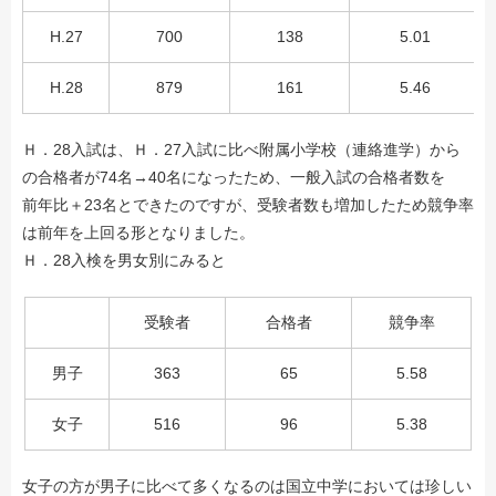
H.27
700
138
5.01
H.28
879
161
5.46
Ｈ．28入試は、Ｈ．27入試に比べ附属小学校（連絡進学）から
の合格者が74名→40名になったため、一般入試の合格者数を
前年比＋23名とできたのですが、受験者数も増加したため競争率
は前年を上回る形となりました。
Ｈ．28入検を男女別にみると
受験者
合格者
競争率
男子
363
65
5.58
女子
516
96
5.38
女子の方が男子に比べて多くなるのは国立中学においては珍しい