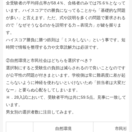
全受験者の平均得点率が58.4％、合格者のみでは75.6％となって
います。ハイスコアでの勝負になってることから「基礎的な問題
が多い」と言えます。ただ、式や説明を多くの問題で要求される
ので「なぜそうなるのかを説明する力→表現力」が鍵を握りま
す。
ハイスコア勝負に勝つ鉄則は「ミスをしない」という事です。短
時間で情報を整理する力や文章読解力は必須です。
②自然環境と市民社会はどちらを選択すべき？
選択制にすると受験生の負担は減らされるので良いことなのです
が公平性の問題が付きまといます。学校側は常に難易度に差が起
こらないように神経を使わないといけないため「担当者は大変だ
なー」と要らぬ心配をしてしまいます。
Ｈ．28入試において、受験者平均は共に59.5点。見事に一致して
います。
男女別の選択者数に注目してみます。
自然環境
市民社会