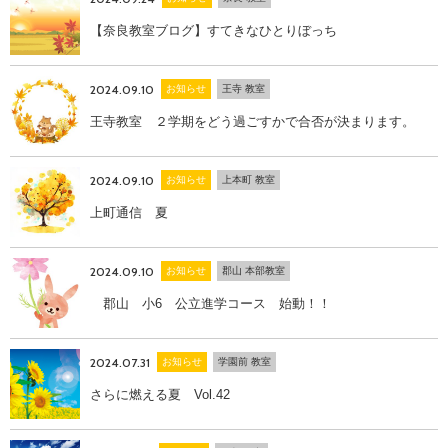
【奈良教室ブログ】すてきなひとりぼっち
2024.09.10
お知らせ
王寺 教室
王寺教室 ２学期をどう過ごすかで合否が決まります。
2024.09.10
お知らせ
上本町 教室
上町通信 夏
2024.09.10
お知らせ
郡山 本部教室
郡山 小6 公立進学コース 始動！！
2024.07.31
お知らせ
学園前 教室
さらに燃える夏 Vol.42