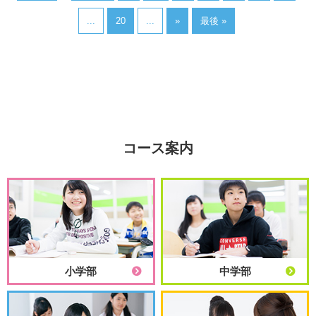
...
20
...
»
最後 »
コース案内
小学部
中学部