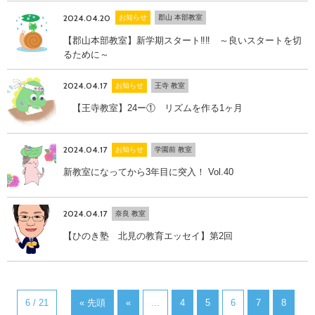
2024.04.20
お知らせ
郡山 本部教室
【郡山本部教室】新学期スタート‼‼ ～良いスタートを切
るために～
2024.04.17
お知らせ
王寺 教室
【王寺教室】24ー① リズムを作る1ヶ月
2024.04.17
お知らせ
学園前 教室
新教室になってから3年目に突入！ Vol.40
2024.04.17
奈良 教室
【ひのき塾 北見の教育エッセイ】第2回
6 / 21
« 先頭
«
...
4
5
6
7
8