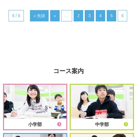
6 / 6
« 先頭
«
...
2
3
4
5
6
コース案内
小学部
中学部